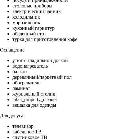
посуда и принадлежности
столовые приборы
электрический чайник
холодильник
морозильник
кухонный гарнитур
обеденный стол
турка для приготовления кофе
Оснащение
утюг с гладильной доской
водонагреватель
балкон
деревянный/паркетный пол
обогреватель
ламинат
журнальный столик
label_property_cleaner
вешалка для одежды
Для досуга
телевизор
кабельное ТВ
спутниковое ТВ