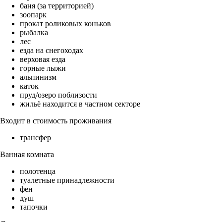
баня (за территорией)
зоопарк
прокат роликовых коньков
рыбалка
лес
езда на снегоходах
верховая езда
горные лыжи
альпинизм
каток
пруд/озеро поблизости
жильё находится в частном секторе
Входит в стоимость проживания
трансфер
Ванная комната
полотенца
туалетные принадлежности
фен
душ
тапочки