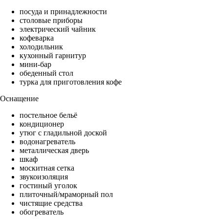
посуда и принадлежности
столовые приборы
электрический чайник
кофеварка
холодильник
кухонный гарнитур
мини-бар
обеденный стол
турка для приготовления кофе
Оснащение
постельное бельё
кондиционер
утюг с гладильной доской
водонагреватель
металлическая дверь
шкаф
москитная сетка
звукоизоляция
гостиный уголок
плиточный/мраморный пол
чистящие средства
обогреватель