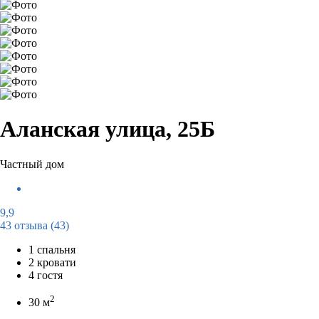
Аланская улица, 25Б
Частный дом
9,9
43 отзыва
(43)
1 спальня
2 кровати
4 гостя
2
30 м