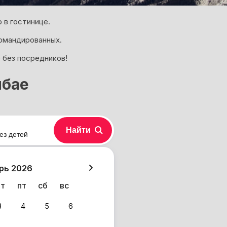
 в гостинице.
омандированных.
 без посредников!
мбае
Найти
ез детей
хазия
рь 2026
чт
пт
сб
вс
3
4
5
6