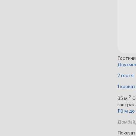
Гостини
Двухмес
2 гостя
1 кроват
2
35 м
О
завтрак
110 м д
Домбай,
Показат