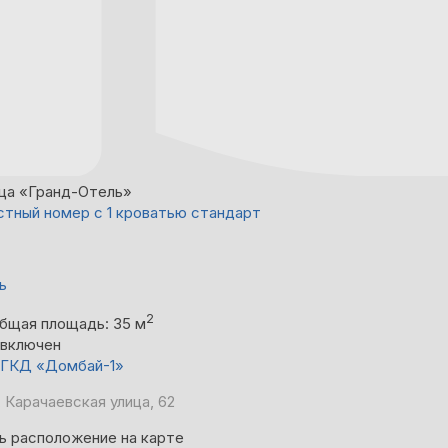
ца «Гранд-Отель»
тный номер с 1 кроватью стандарт
ь
2
бщая площадь: 35 м
 включен
о ГКД «Домбай-1»
 Карачаевская улица, 62
ь расположение на карте