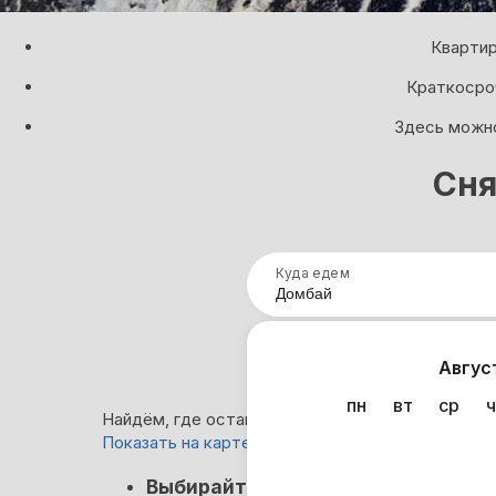
Квартир
Краткосроч
Здесь можно
Сня
Куда едем
Нап
Авгус
пн
вт
ср
ч
Найдём, где остановиться в Домбае: 14 вариан
Показать на карте
Кэшбэк
Выбирайте лучшее