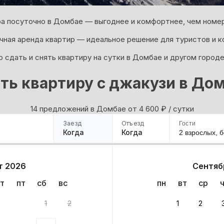
а посуточно в Домбае — выгоднее и комфортнее, чем номер
ная аренда квартир — идеальное решение для туристов и к
 сдать и снять квартиру на сутки в Домбае и другом городе
ть квартиру с джакузи в До
14 предложений в Домбае oт 4 600
₽
/ сутки
Заезд
Отъезд
Гости
Когда
Когда
2 взрослых,
б
ример
Санкт-Петербург
Москва
Сочи
Минск
Казань
Дагестан
Кисловодск
Аб
т 2026
Сентяб
Квартиры
Гостиницы
Дома
Частный сектор
т
пт
сб
вс
пн
вт
ср
тов
1
2
1
2
 до 30% за бронь