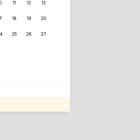
0
11
12
13
7
18
19
20
4
25
26
27
ле оценки проживания.