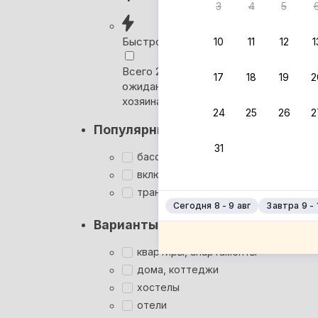
3
4
5
Вернём 
после о
Быстрое бронирование
10
11
12
1
Выбира
Всего 2 минуты, без
17
18
19
2
ожидания ответа от
Мгновен
хозяина
24
25
26
2
Кэшбэк
Популярные фильтры
Заброни
31
Подроб
бассейн
включён завтрак
трансфер
Сегодня 8 - 9 авг
Завтра 9 - 
Варианты размещения
квартиры, апартаменты
дома, коттеджи
хостелы
отели